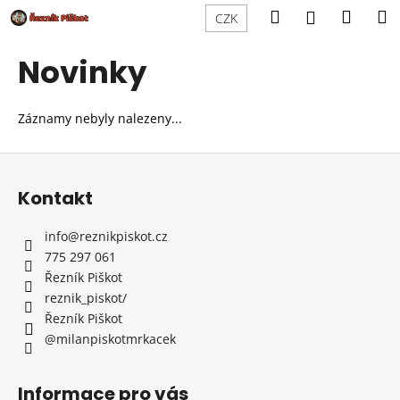
K
Přejít
Hledat
Náku
M
Přihlášení
CZK
na
o
obsah
Zpět
Zpět
košík
š
Novinky
í
C
k
o
Záznamy nebyly nalezeny...
p
Z
o
á
t
Kontakt
p
ř
a
e
info
@
reznikpiskot.cz
t
b
775 297 061
í
Řezník Piškot
u
reznik_piskot/
j
Řezník Piškot
e
@milanpiskotmrkacek
t
e
Informace pro vás
n