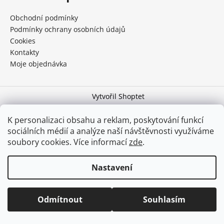
a
Obchodní podmínky
j
Podmínky ochrany osobních údajů
í
Cookies
t
Kontakty
?
Moje objednávka
Vytvořil Shoptet
Copyright 2026
Řezník Piškot
. Všechna práva vyhrazena.
HLEDAT
K personalizaci obsahu a reklam, poskytování funkcí
Upravit nastavení cookies
sociálních médií a analýze naší návštěvnosti využíváme
soubory cookies. Více informací
zde
.
D
Nastavení
o
Na e-shopu najdete originální oblečení od Řezníka Piškota. Masné
výrobky nejsou v prodeji – získat je můžete pouze v soutěžích na
p
sociálních sítích a akcích, které se konají několikrát do roka. Guláš
o
a sulc si můžete osobně vyzvednout na recepci Relaxcentra v
Odmítnout
Souhlasím
r
Lišově.
u